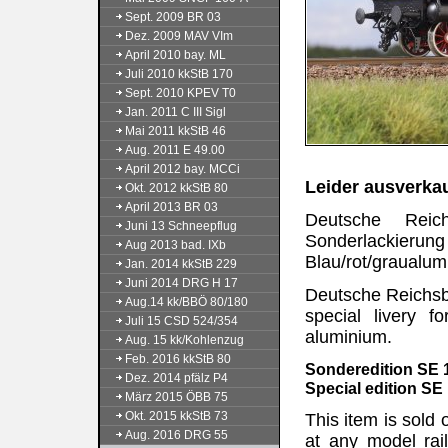
Sept. 2009 BR 03
Dez. 2009 MAV VIm
April 2010 bay. ML
Juli 2010 kkStB 170
Sept. 2010 KPEV T0
Jan. 2011 C III Sigl
Mai 2011 kkStB 46
Aug. 2011 E 49.00
April 2012 bay. MCCi
Leider ausverkau
Okt. 2012 kkStB 80
April 2013 BR 03
Deutsche Reic
Juni 13 Schneepflug
Sonderlackieru
Aug 2013 bad. IXb
Blau/rot/graualum
Jan. 2014 kkStB 229
Juni 2014 DRG H 17
Deutsche Reichsba
Aug.14 kk/BBÖ 80/180
special livery f
Juli 15 CSD 524/354
aluminium.
Aug. 15 kk/Kohlenzug
Feb. 2016 kkStB 80
Sonderedition SE 14
Dez. 2014 pfälz P4
Special edition SE 
März 2015 ÖBB 75
Okt. 2015 kkStB 73
This item is sold 
Aug. 2016 DRG 55
at any model rail