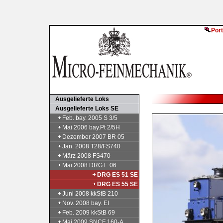
Port
Ausgelieferte Loks
Ausgelieferte Loks SE
Feb. bay. 2005 S 3/5
Mai 2006 bay.Pt 2/5H
Dezember 2007 BR 05
Jan. 2008 T28/FS740
März 2008 FS470
Mai 2008 DRG E 06
DRG ES 51 SE
DRG ES 55 SE
Juni 2008 kkStB 210
Nov. 2008 bay. EI
Feb. 2009 kkStB 69
Mai 2009 SNCF 160-A