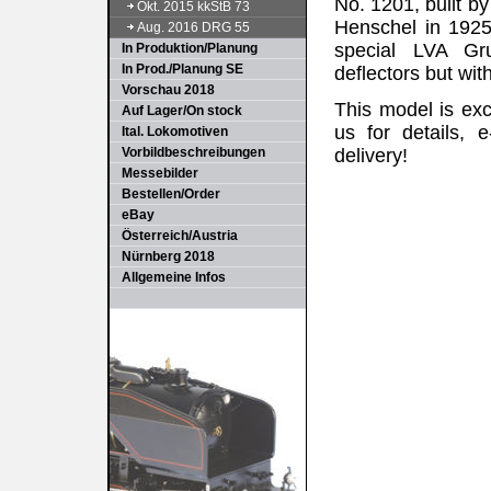
No. 1201, built b
Okt. 2015 kkStB 73
Henschel in 1925
Aug. 2016 DRG 55
special LVA Gr
In Produktion/Planung
In Prod./Planung SE
deflectors but wit
Vorschau 2018
This model is exc
Auf Lager/On stock
us for details, 
Ital. Lokomotiven
Vorbildbeschreibungen
delivery!
Messebilder
Bestellen/Order
eBay
Österreich/Austria
Nürnberg 2018
Allgemeine Infos