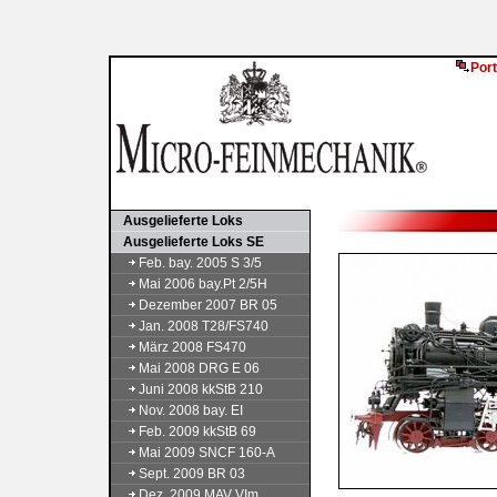
Port
Ausgelieferte Loks
Ausgelieferte Loks SE
Feb. bay. 2005 S 3/5
Mai 2006 bay.Pt 2/5H
Dezember 2007 BR 05
Jan. 2008 T28/FS740
März 2008 FS470
Mai 2008 DRG E 06
Juni 2008 kkStB 210
Nov. 2008 bay. EI
Feb. 2009 kkStB 69
Mai 2009 SNCF 160-A
Sept. 2009 BR 03
Dez. 2009 MAV VIm