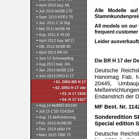
April 2010 bay. ML
Alle Modelle au
Juli 2010 kkStB 170
Stammkundenpreis 
Sept. 2010 KPEV T0
Jan. 2011 C III Sigl
All models on our
Mai 2011 kkStB 46
frequent customer 
Aug. 2011 E 49.00
April 2012 bay. MCCi
Leider ausverkauft
Okt. 2012 kkStB 80
April 2013 BR 03
Juni 13 Schneepflug
Die BR H 17 der D
Aug 2013 bad. IXb
Deutsche Reichs
Jan. 2014 kkStB 229
Juni 2014 DRG H 17
Hanomag Fab. Nr
01. DRG BR H 17
20445, Umbauj
02. DRG H 17 oliv
Meßeinrichtunge
03. H 17 1926
Endanstrich der 
04. H 17 1927
Aug.14 kk/BBÖ 80/180
MF Best. Nr. 114
Juli 15 CSD 524/354
Sonderedition SE
Aug. 15 kk/Kohlenzug
Special edition S
Feb. 2016 kkStB 80
Dez. 2014 pfälz P4
Deutsche Reichsb
März 2015 ÖBB 75