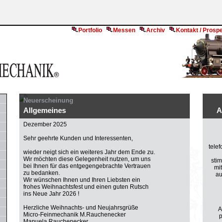
Portfolio
Messen
Archiv
Kontakt / Prosp
Neuerscheinung
Allgemeines
A
Dezember 2025
Sehr geehrte Kunden und Interessenten,
telef
wieder neigt sich ein weiteres Jahr dem Ende zu.
Wir möchten diese Gelegenheit nutzen, um uns
stim
bei Ihnen für das entgegengebrachte Vertrauen
mi
zu bedanken.
au
Wir wünschen Ihnen und Ihren Liebsten ein
frohes Weihnachtsfest und einen guten Rutsch
ins Neue Jahr 2026 !
Herzliche Weihnachts- und Neujahrsgrüße
A
Micro-Feinmechanik M.Rauchenecker
p
Manuela Rauchenecker