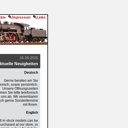
ekte
Impressum
Links
06.08.2026
ktuelle Neuigkeiten
Deutsch
Gerne beraten wir Sie
onisch, sowie persönlich.
Unsere Öffnungszeiten
men Sie bitte telefonisch
t uns ab. Wir vereinbaren
ch gerne Sondertermine
mit Ihnen.
English
ll in stock models can be
urchased at our store, or