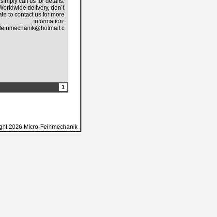
simply call us for details.
Worldwide delivery, don´t
ate to contact us for more
information:
feinmechanik@hotmail.com.
1
ght 2026 Micro-Feinmechanik