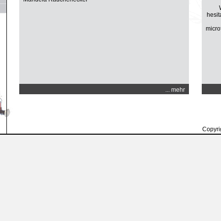
hesit
micro
... mehr
Copyri