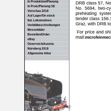
In Produktion/Planung
DRB class 57, No.
In Prod./Planung SE
No. 5694, two-cy
Vorschau 2018
preheating syst
Auf Lager/On stock
tender class 156.
Ital. Lokomotiven
Graz, with DRB lo
Vorbildbeschreibungen
Messebilder
For price and shi
Bestellen/Order
mail:
microfeinme
eBay
Österreich/Austria
Nürnberg 2018
Allgemeine Infos