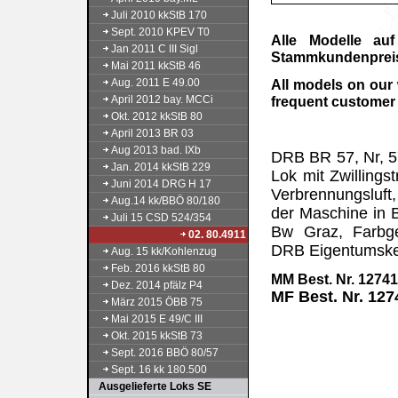
Juli 2010 kkStB 170
Sept. 2010 KPEV T0
Alle Modelle au
Jan 2011 C III Sigl
Stammkundenpreis 
Mai 2011 kkStB 46
Aug. 2011 E 49.00
All models on our
April 2012 bay. MCCi
frequent customer 
Okt. 2012 kkStB 80
April 2013 BR 03
Aug 2013 bad. IXb
DRB BR 57, Nr, 57
Jan. 2014 kkStB 229
Lok mit Zwilling
Juni 2014 DRG H 17
Verbrennungsluft
Aug.14 kk/BBÖ 80/180
der Maschine in 
Juli 15 CSD 524/354
Bw Graz, Farbge
02. 80.4911
DRB Eigentumske
Aug. 15 kk/Kohlenzug
Feb. 2016 kkStB 80
MM Best. Nr. 1274
Dez. 2014 pfälz P4
MF Best. Nr. 12
März 2015 ÖBB 75
Mai 2015 E 49/C III
produziert/
Okt. 2015 kkStB 73
Sept. 2016 BBÖ 80/57
Sept. 16 kk 180.500
Ausgelieferte Loks SE