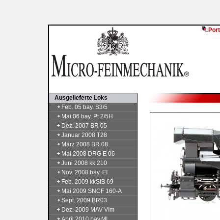
Port
Ausgelieferte Loks
Feb. 05 bay. S3/5
Mai 06 bay. Pt 2/5H
Dez. 2007 BR 05
Januar 2008 T28
März 2008 BR 08
Mai 2008 DRG E 06
Juni 2008 kk 210
Nov. 2008 bay. EI
Feb. 2009 kkStB 69
Mai 2009 SNCF 160-A
Sept. 2009 BR03
Dez. 2009 MAV VIm
April 2010 bay.ML