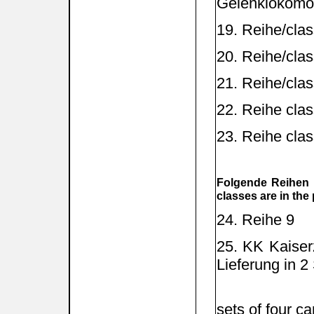
Gelenklokomoti
19. Reihe/cla
20. Reihe/cla
21. Reihe/cla
22. Reihe cla
23. Reihe cla
Folgende Reihen b
classes are in the
24. Reihe 
25. KK Kaiserz
Lieferung in 
Produktion
sets of four ca