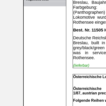
Breslau, Bauja
Farbgebung: B
(Panthographen
Lokomotive wur
Rothensee einges
Best. Nr. 11505 
Deutsche Reichs
Breslau, built i
grey/black/green
was in servic
Rothensee.
(lieferbar)
Österreichische 
Österreichische 
1/87, austrian pre
Folgende Reihen wu