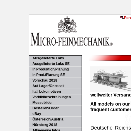
Port
Ausgelieferte Loks
Ausgelieferte Loks SE
In Produktion/Planung
In Prod./Planung SE
Vorschau 2018
Auf Lager/On stock
Ital. Lokomotiven
weltweiter Versand
Vorbildbeschreibungen
Messebilder
All models on our
Bestellen/Order
frequent customer 
eBay
Österreich/Austria
Nürnberg 2018
Deutsche Reich
Allgemeine Infos