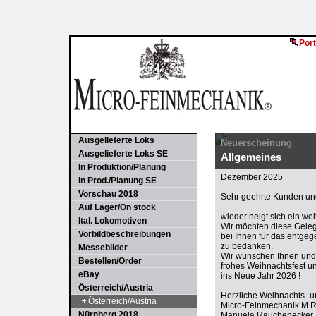
Port
Ausgelieferte Loks
Neuerscheinung
Ausgelieferte Loks SE
Allgemeines
In Produktion/Planung
Dezember 2025
In Prod./Planung SE
Vorschau 2018
Sehr geehrte Kunden und
Auf Lager/On stock
wieder neigt sich ein we
Ital. Lokomotiven
Wir möchten diese Gele
Vorbildbeschreibungen
bei Ihnen für das entge
zu bedanken.
Messebilder
Wir wünschen Ihnen und 
Bestellen/Order
frohes Weihnachtsfest u
eBay
ins Neue Jahr 2026 !
Österreich/Austria
Herzliche Weihnachts- 
Österreich/Austria
Micro-Feinmechanik M.
Nürnberg 2018
Manuela Rauchenecker