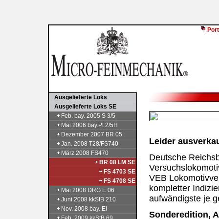
Port
Ausgelieferte Loks
Ausgelieferte Loks SE
Feb. bay. 2005 S 3/5
Mai 2006 bay.Pt 2/5H
Dezember 2007 BR 05
Leider ausverkauf
Jan. 2008 T28/FS740
März 2008 FS470
Deutsche Reichsb
BR 08 LM SE
Versuchslokomotiv
FS 4703 SE
VEB Lokomotivver
FS 4708 SE
kompletter Indizi
Mai 2008 DRG E 06
aufwändigste je g
Juni 2008 kkStB 210
Nov. 2008 bay. EI
Sonderedition, A
Feb. 2009 kkStB 69