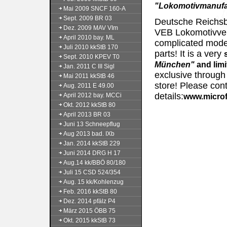
"Lokomotivmanufa
Mai 2009 SNCF 160-A
Sept. 2009 BR 03
Deutsche Reichsba
Dez. 2009 MAV VIm
VEB Lokomotivvers
April 2010 bay. ML
complicated model 
Juli 2010 kkStB 170
parts! It is a very
Sept. 2010 KPEV T0
München"
and limi
Jan. 2011 C III Sigl
exclusive through 
Mai 2011 kkStB 46
store! Please cont
Aug. 2011 E 49.00
details:
April 2012 bay. MCCi
www.micro
Okt. 2012 kkStB 80
April 2013 BR 03
Juni 13 Schneepflug
Aug 2013 bad. IXb
Jan. 2014 kkStB 229
Juni 2014 DRG H 17
Aug.14 kk/BBÖ 80/180
Juli 15 CSD 524/354
Aug. 15 kk/Kohlenzug
Feb. 2016 kkStB 80
Dez. 2014 pfälz P4
März 2015 ÖBB 75
Okt. 2015 kkStB 73