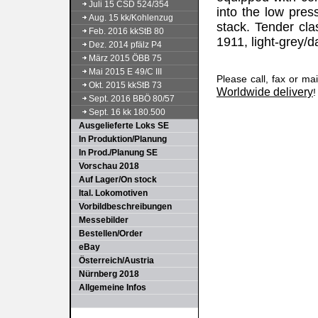
Juli 15 CSD 524/354
into the low pre
Aug. 15 kk/Kohlenzug
stack. Tender cla
Feb. 2016 kkStB 80
1911, light-grey/da
Dez. 2014 pfälz P4
März 2015 ÖBB 75
Mai 2015 E 49/C III
Please call, fax or ma
Okt. 2015 kkStB 73
Worldwide delivery
!
Sept. 2016 BBÖ 80/57
Sept. 16 kk 180.500
Ausgelieferte Loks SE
In Produktion/Planung
In Prod./Planung SE
Vorschau 2018
Auf Lager/On stock
Ital. Lokomotiven
Vorbildbeschreibungen
Messebilder
Bestellen/Order
eBay
Österreich/Austria
Nürnberg 2018
Allgemeine Infos