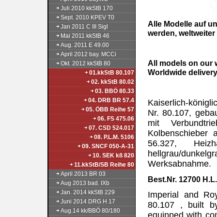
Juli 2010 kkStB 170
Sept. 2010 KPEV T0
Alle Modelle auf u
Jan 2011 C III Sigl
werden, weltweiter
Mai 2011 kkStB 46
Aug. 2011 E 49.00
April 2012 bay. MCCi
All models on our 
Okt. 2012 kkStB 80
Worldwide delivery
01.kkStB 80.107
02. kkStB 80.02
03. BBÖ 80.33
04. DRB BR 57.4
Kaiserlich-könig
05. ÖBB Reihe 57
Nr. 80.107, geba
06. FS 475.06
mit Verbundtri
07. CSD 524.017
Kolbenschieber a
08. P.L.M. 5106
56.327, Heiz
09. SNCF 050-A-31
hellgrau/dunkelgr
10. SEK kß 820
Werksabnahme.
11.kkStB/SB Reihe 80
April 2013 BR 03
Best.Nr. 12700 
Aug 2013 bad. IXb
Jan. 2014 kkStB 229
Imperial and Ro
Juni 2014 DRG H 17
80.107 , built 
Aug.14 kk/BBÖ 80/180
equipped with co