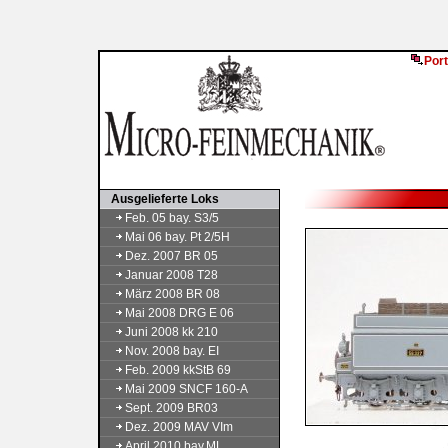
Port
Ausgelieferte Loks
Feb. 05 bay. S3/5
Mai 06 bay. Pt 2/5H
Dez. 2007 BR 05
Januar 2008 T28
März 2008 BR 08
Mai 2008 DRG E 06
Juni 2008 kk 210
Nov. 2008 bay. EI
Feb. 2009 kkStB 69
Mai 2009 SNCF 160-A
Sept. 2009 BR03
Dez. 2009 MAV VIm
April 2010 bay.ML