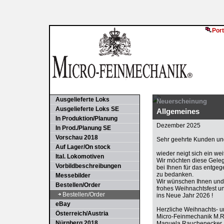
Port
Ausgelieferte Loks
Neuerscheinung
Ausgelieferte Loks SE
Allgemeines
In Produktion/Planung
Dezember 2025
In Prod./Planung SE
Vorschau 2018
Sehr geehrte Kunden und
Auf Lager/On stock
wieder neigt sich ein we
Ital. Lokomotiven
Wir möchten diese Gele
Vorbildbeschreibungen
bei Ihnen für das entge
zu bedanken.
Messebilder
Wir wünschen Ihnen und 
Bestellen/Order
frohes Weihnachtsfest u
Bestellen/Order
ins Neue Jahr 2026 !
eBay
Herzliche Weihnachts- 
Österreich/Austria
Micro-Feinmechanik M.
Nürnberg 2018
Manuela Rauchenecker