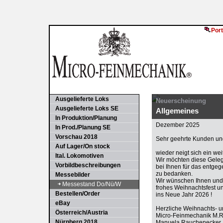
Port
Ausgelieferte Loks
Neuerscheinung
Ausgelieferte Loks SE
Allgemeines
In Produktion/Planung
Dezember 2025
In Prod./Planung SE
Vorschau 2018
Sehr geehrte Kunden und
Auf Lager/On stock
wieder neigt sich ein we
Ital. Lokomotiven
Wir möchten diese Gele
Vorbildbeschreibungen
bei Ihnen für das entge
zu bedanken.
Messebilder
Wir wünschen Ihnen und 
Messestand Do/Nü/W
frohes Weihnachtsfest u
Bestellen/Order
ins Neue Jahr 2026 !
eBay
Herzliche Weihnachts- 
Österreich/Austria
Micro-Feinmechanik M.
Nürnberg 2018
Manuela Rauchenecker