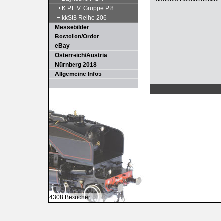
K.P.E.V. Gruppe P 8
kkStB Reihe 206
Messebilder
Bestellen/Order
eBay
Österreich/Austria
Nürnberg 2018
Allgemeine Infos
4308 Besucher