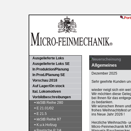
Port
Ausgelieferte Loks
Neuerscheinung
Ausgelieferte Loks SE
Allgemeines
In Produktion/Planung
Dezember 2025
In Prod./Planung SE
Vorschau 2018
Sehr geehrte Kunden und
Auf Lager/On stock
wieder neigt sich ein we
Ital. Lokomotiven
Wir möchten diese Gele
Vorbildbeschreibungen
bei Ihnen für das entge
zu bedanken.
kkStB Reihe 280
Wir wünschen Ihnen und 
E 21.01/02
frohes Weihnachtsfest u
E 21.5
ins Neue Jahr 2026 !
kkStB Reihe 97
Herzliche Weihnachts- 
K.u.k.Hofzug
Micro-Feinmechanik M.
Bayrische P 2/4
Manuela Rauchenecker