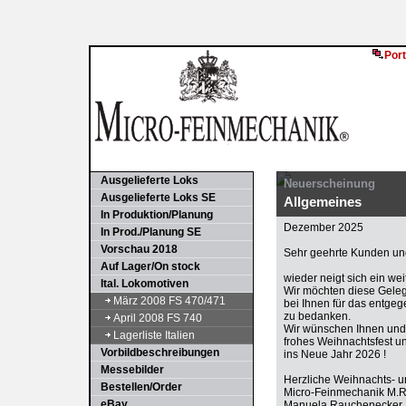
Port
Ausgelieferte Loks
Neuerscheinung
Ausgelieferte Loks SE
Allgemeines
In Produktion/Planung
Dezember 2025
In Prod./Planung SE
Vorschau 2018
Sehr geehrte Kunden und
Auf Lager/On stock
wieder neigt sich ein we
Ital. Lokomotiven
Wir möchten diese Gele
März 2008 FS 470/471
bei Ihnen für das entge
zu bedanken.
April 2008 FS 740
Wir wünschen Ihnen und 
Lagerliste Italien
frohes Weihnachtsfest u
Vorbildbeschreibungen
ins Neue Jahr 2026 !
Messebilder
Herzliche Weihnachts- 
Bestellen/Order
Micro-Feinmechanik M.
eBay
Manuela Rauchenecker