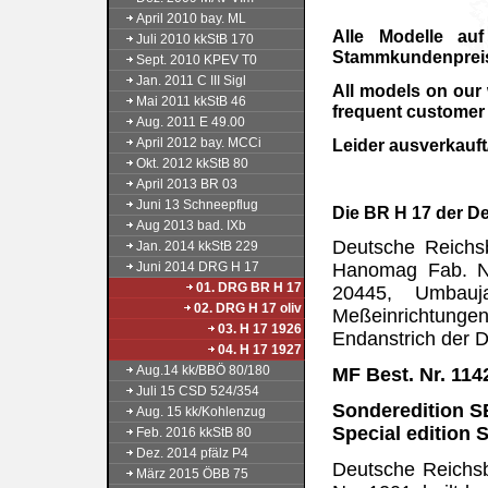
April 2010 bay. ML
Alle Modelle au
Juli 2010 kkStB 170
Stammkundenpreis 
Sept. 2010 KPEV T0
Jan. 2011 C III Sigl
All models on our
Mai 2011 kkStB 46
frequent customer 
Aug. 2011 E 49.00
April 2012 bay. MCCi
Leider ausverkauft
Okt. 2012 kkStB 80
April 2013 BR 03
Juni 13 Schneepflug
Die BR H 17 der D
Aug 2013 bad. IXb
Deutsche Reichs
Jan. 2014 kkStB 229
Juni 2014 DRG H 17
Hanomag Fab. Nr
01. DRG BR H 17
20445, Umbauj
02. DRG H 17 oliv
Meßeinrichtunge
03. H 17 1926
Endanstrich der 
04. H 17 1927
Aug.14 kk/BBÖ 80/180
MF Best. Nr. 114
Juli 15 CSD 524/354
Sonderedition SE
Aug. 15 kk/Kohlenzug
Special edition S
Feb. 2016 kkStB 80
Dez. 2014 pfälz P4
Deutsche Reichsb
März 2015 ÖBB 75