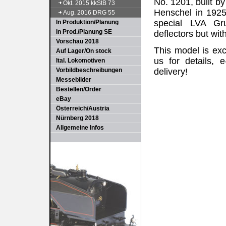
No. 1201, built b
Okt. 2015 kkStB 73
Henschel in 1925
Aug. 2016 DRG 55
special LVA Gr
In Produktion/Planung
In Prod./Planung SE
deflectors but wit
Vorschau 2018
This model is exc
Auf Lager/On stock
us for details, 
Ital. Lokomotiven
Vorbildbeschreibungen
delivery!
Messebilder
Bestellen/Order
eBay
Österreich/Austria
Nürnberg 2018
Allgemeine Infos