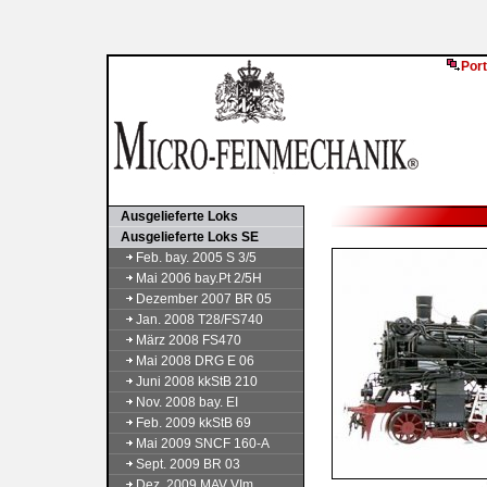
Port
Ausgelieferte Loks
Ausgelieferte Loks SE
Feb. bay. 2005 S 3/5
Mai 2006 bay.Pt 2/5H
Dezember 2007 BR 05
Jan. 2008 T28/FS740
März 2008 FS470
Mai 2008 DRG E 06
Juni 2008 kkStB 210
Nov. 2008 bay. EI
Feb. 2009 kkStB 69
Mai 2009 SNCF 160-A
Sept. 2009 BR 03
Dez. 2009 MAV VIm