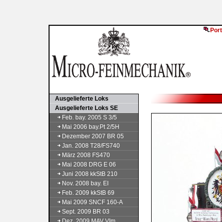
Port
Ausgelieferte Loks
Ausgelieferte Loks SE
Feb. bay. 2005 S 3/5
Mai 2006 bay.Pt 2/5H
Dezember 2007 BR 05
Jan. 2008 T28/FS740
März 2008 FS470
Mai 2008 DRG E 06
Juni 2008 kkStB 210
Nov. 2008 bay. EI
Feb. 2009 kkStB 69
Mai 2009 SNCF 160-A
Sept. 2009 BR 03
Dez. 2009 MAV VIm