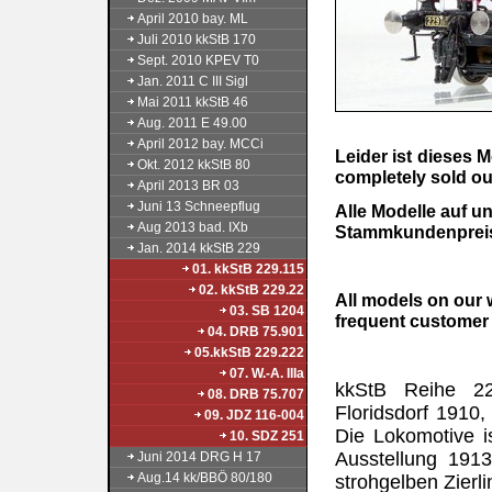
April 2010 bay. ML
Juli 2010 kkStB 170
Sept. 2010 KPEV T0
Jan. 2011 C III Sigl
Mai 2011 kkStB 46
Aug. 2011 E 49.00
April 2012 bay. MCCi
Leider ist dieses M
Okt. 2012 kkStB 80
completely sold ou
April 2013 BR 03
Juni 13 Schneepflug
Alle Modelle auf 
Aug 2013 bad. IXb
Stammkundenpreis 
Jan. 2014 kkStB 229
01. kkStB 229.115
02. kkStB 229.22
All models on our 
03. SB 1204
frequent customer 
04. DRB 75.901
05.kkStB 229.222
07. W.-A. IIIa
kkStB Reihe 229
08. DRB 75.707
Floridsdorf 1910
09. JDZ 116-004
Die Lokomotive is
10. SDZ 251
Ausstellung 1913
Juni 2014 DRG H 17
Aug.14 kk/BBÖ 80/180
strohgelben Zierli