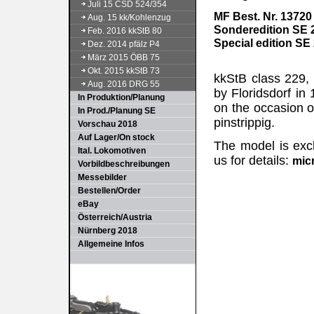
Juli 15 CSD 524/354
MF Best. Nr. 13720
Aug. 15 kk/Kohlenzug
Sonderedition SE 2
Feb. 2016 kkStB 80
Special edition SE 
Dez. 2014 pfälz P4
März 2015 ÖBB 75
Okt. 2015 kkStB 73
kkStB class 229, 
Aug. 2016 DRG 55
by Floridsdorf in
In Produktion/Planung
on the occasion of
In Prod./Planung SE
pinstrippig.
Vorschau 2018
Auf Lager/On stock
The model is excl
Ital. Lokomotiven
us for details:
mic
Vorbildbeschreibungen
Messebilder
Bestellen/Order
eBay
Österreich/Austria
Nürnberg 2018
Allgemeine Infos