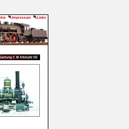
ekte
Impressum
Links
Gattung C III Altmühl SE