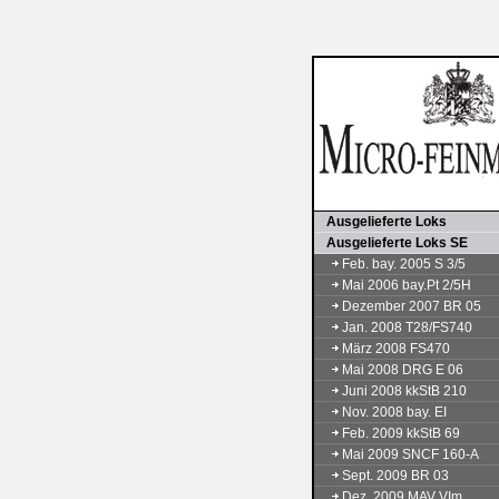
Ausgelieferte Loks
Ausgelieferte Loks SE
Feb. bay. 2005 S 3/5
Mai 2006 bay.Pt 2/5H
Dezember 2007 BR 05
Jan. 2008 T28/FS740
März 2008 FS470
Mai 2008 DRG E 06
Juni 2008 kkStB 210
Nov. 2008 bay. EI
Feb. 2009 kkStB 69
Mai 2009 SNCF 160-A
Sept. 2009 BR 03
Dez. 2009 MAV VIm