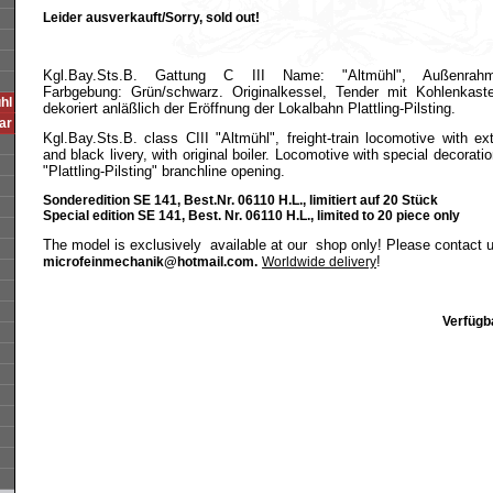
Leider ausverkauft/Sorry, sold out!
Kgl.Bay.Sts.B. Gattung C III Name: "Altmühl", Außenrahmen
Farbgebung: Grün/schwarz. Originalkessel, Tender mit Kohlenkaste
ühl
dekoriert anläßlich der Eröffnung der Lokalbahn Plattling-Pilsting.
aar
Kgl.Bay.Sts.B. class CIII "Altmühl", freight-train locomotive with e
and black livery, with original boiler. Locomotive with special decorati
"Plattling-Pilsting" branchline opening.
Sonderedition SE 141, Best.Nr. 06110 H.L., limitiert auf 20 Stück
Special edition SE 141, Best. Nr. 06110 H.L., limited to 20 piece only
The model is exclusively available at our shop only! Please contact us
!
microfeinmechanik@hotmail.com.
Worldwide delivery
Verfügb