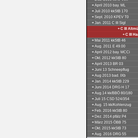
April 2010 bay. ML
Juli 2010 kkStB 170
Sept. 2010 KPEV T0
Jan. 2011 C III Sigl
C III Altm
C III H
Mai 2011 kkStB 46
Aug. 2011 E 49.00
April 2012 bay. MCCi
Okt. 2012 kkStB 80
April 2013 BR 03
Juni 13 Schneepflug
Aug 2013 bad. IXb
Jan. 2014 kkStB 229
Juni 2014 DRG H 17
Aug.14 kk/BBÖ 80/180
Juli 15 CSD 524/354
Aug. 15 kk/Kohlenzug
Feb. 2016 kkStB 80
Dez. 2014 pfälz P4
März 2015 ÖBB 75
Okt. 2015 kkStB 73
Aug. 2016 DRG 55